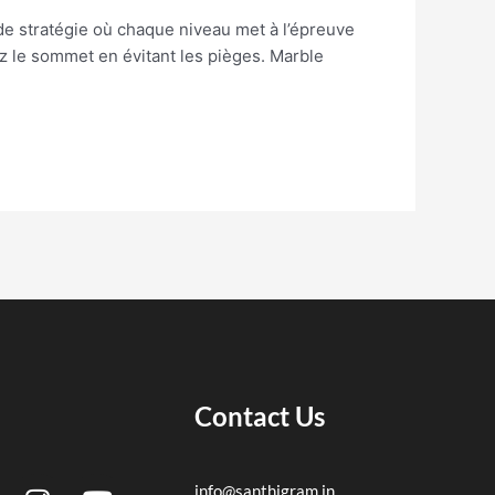
 stratégie où chaque niveau met à l’épreuve
ez le sommet en évitant les pièges. Marble
Contact Us
I
Y
info@santhigram.in