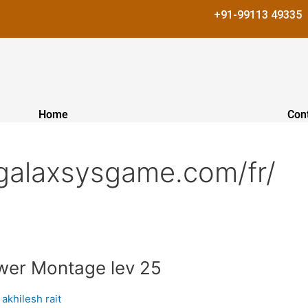
+91-99113 49335
Home
Con
hgalaxsysgame.com/fr/
wer Montage lev 25
/
akhilesh rait