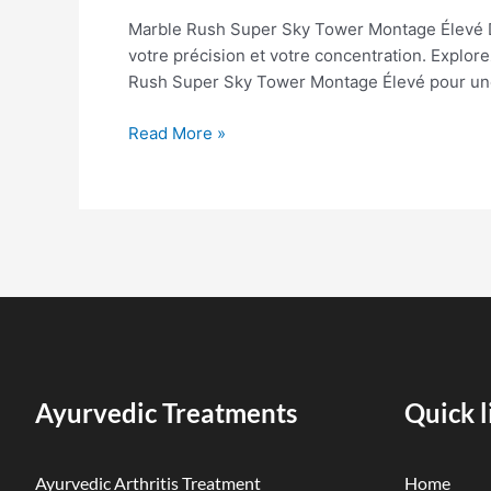
Sky
Marble Rush Super Sky Tower Montage Élevé Dé
Tower
votre précision et votre concentration. Explor
Montage
Rush Super Sky Tower Montage Élevé pour un
lev
25
Read More »
Ayurvedic Treatments
Quick l
Ayurvedic Arthritis Treatment
Home