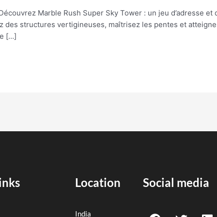
couvrez Marble Rush Super Sky Tower : un jeu d’adresse et de
ez des structures vertigineuses, maîtrisez les pentes et atteign
e […]
inks
Location
Social media
F
T
L
India