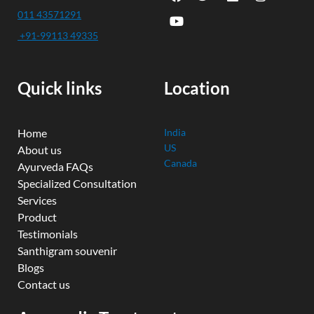
a
o
w
i
n
c
u
i
n
s
011 43571291
e
t
t
k
t
+91-99113 49335
b
u
t
e
a
o
b
e
d
g
o
e
r
i
r
k
n
a
Quick links
Location
m
Home
India
US
About us
Canada
Ayurveda FAQs
Specialized Consultation
Services
Product
Testimonials
Santhigram souvenir
Blogs
Contact us