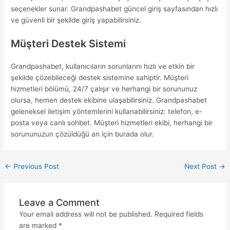
seçenekler sunar. Grandpashabet güncel giriş sayfasından hızlı
ve güvenli bir şekilde giriş yapabilirsiniz.
Müşteri Destek Sistemi
Grandpashabet, kullanıcıların sorunlarını hızlı ve etkin bir
şekilde çözebileceği destek sistemine sahiptir. Müşteri
hizmetleri bölümü, 24/7 çalışır ve herhangi bir sorununuz
olursa, hemen destek ekibine ulaşabilirsiniz. Grandpashabet
geleneksel iletişim yöntemlerini kullanabilirsiniz: telefon, e-
posta veya canlı sohbet. Müşteri hizmetleri ekibi, herhangi bir
sorununuzun çözüldüğü an için burada olur.
←
Previous Post
Next Post
→
Leave a Comment
Your email address will not be published.
Required fields
are marked
*