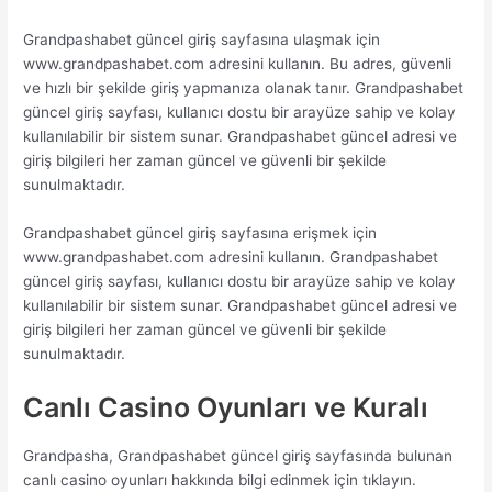
Grandpashabet güncel giriş sayfasına ulaşmak için
www.grandpashabet.com adresini kullanın. Bu adres, güvenli
ve hızlı bir şekilde giriş yapmanıza olanak tanır. Grandpashabet
güncel giriş sayfası, kullanıcı dostu bir arayüze sahip ve kolay
kullanılabilir bir sistem sunar. Grandpashabet güncel adresi ve
giriş bilgileri her zaman güncel ve güvenli bir şekilde
sunulmaktadır.
Grandpashabet güncel giriş sayfasına erişmek için
www.grandpashabet.com adresini kullanın. Grandpashabet
güncel giriş sayfası, kullanıcı dostu bir arayüze sahip ve kolay
kullanılabilir bir sistem sunar. Grandpashabet güncel adresi ve
giriş bilgileri her zaman güncel ve güvenli bir şekilde
sunulmaktadır.
Canlı Casino Oyunları ve Kuralı
Grandpasha, Grandpashabet güncel giriş sayfasında bulunan
canlı casino oyunları hakkında bilgi edinmek için tıklayın.