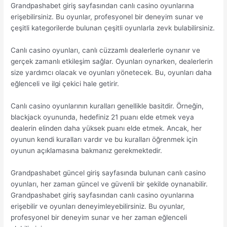
Grandpashabet giriş sayfasından canlı casino oyunlarına
erişebilirsiniz. Bu oyunlar, profesyonel bir deneyim sunar ve
çeşitli kategorilerde bulunan çeşitli oyunlarla zevk bulabilirsiniz.
Canlı casino oyunları, canlı cüzzamlı dealerlerle oynanır ve
gerçek zamanlı etkileşim sağlar. Oyunları oynarken, dealerlerin
size yardımcı olacak ve oyunları yönetecek. Bu, oyunları daha
eğlenceli ve ilgi çekici hale getirir.
Canlı casino oyunlarının kuralları genellikle basitdir. Örneğin,
blackjack oyununda, hedefiniz 21 puanı elde etmek veya
dealerin elinden daha yüksek puanı elde etmek. Ancak, her
oyunun kendi kuralları vardır ve bu kuralları öğrenmek için
oyunun açıklamasına bakmanız gerekmektedir.
Grandpashabet güncel giriş sayfasında bulunan canlı casino
oyunları, her zaman güncel ve güvenli bir şekilde oynanabilir.
Grandpashabet giriş sayfasından canlı casino oyunlarına
erişebilir ve oyunları deneyimleyebilirsiniz. Bu oyunlar,
profesyonel bir deneyim sunar ve her zaman eğlenceli