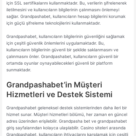
için SSL sertifikalarını kullanmaktadır. Bu, verilerin şifrelenerek
iletilmesini ve kullanıcıların bilgilerinin çalınmasını önlemeyi
sağlar. Grandpashabet, kullanıcıların hesap bilgilerini korumak
için güçlü şifreleme teknolojilerini kullanmaktadır.
Grandpashabet, kullanıcıların bilgilerinin güvenliğini sağlamak
için çeşitli güvenlik önlemlerini uygulamaktadır. Bu,
kullanıcıların bilgilerinin güvenli bir şekilde saklanmasını ve
çalınmasını önler. Grandpashabet, kullanıcıların güvenli bir
ortamda oyunlar oynayabilecekleri güvenli bir platform
sunmaktadır.
Grandpashabet’in Müşteri
Hizmetleri ve Destek Sistemi
Grandpashabet geleneksel destek sistemlerinden daha ileri bir
hizmet sunar. Müşteri hizmetleri bölümü, her zaman en güncel
adres üzerinden erişilebilir. Grandpasha bet ve grandpashabet
giriş sayfalarından kolayca ulaşılabilir. Casino siteleri arasında
Grandpashabet, kullanıcıların ihtiyaçlarını karşılamak için çeşitli