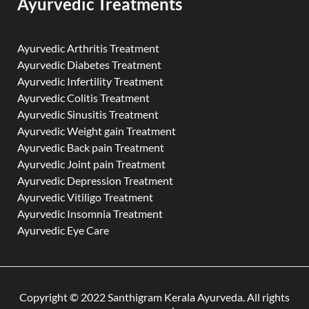
Ayurvedic Treatments
Ayurvedic Arthritis Treatment
Ayurvedic Diabetes Treatment
Ayurvedic Infertility Treatment
Ayurvedic Colitis Treatment
Ayurvedic Sinusitis Treatment
Ayurvedic Weight gain Treatment
Ayurvedic Back pain Treatment
Ayurvedic Joint pain Treatment
Ayurvedic Depression Treatment
Ayurvedic Vitiligo Treatment
Ayurvedic Insomnia Treatment
Ayurvedic Eye Care
Copyright © 2022 Santhigram Kerala Ayurveda. All rights