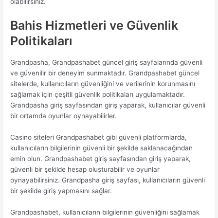
olabilirsiniz.
Bahis Hizmetleri ve Güvenlik
Politikaları
Grandpasha, Grandpashabet güncel giriş sayfalarında güvenli
ve güvenilir bir deneyim sunmaktadır. Grandpashabet güncel
sitelerde, kullanıcıların güvenliğini ve verilerinin korunmasını
sağlamak için çeşitli güvenlik politikaları uygulamaktadır.
Grandpasha giriş sayfasından giriş yaparak, kullanıcılar güvenli
bir ortamda oyunlar oynayabilirler.
Casino siteleri Grandpashabet gibi güvenli platformlarda,
kullanıcıların bilgilerinin güvenli bir şekilde saklanacağından
emin olun. Grandpashabet giriş sayfasından giriş yaparak,
güvenli bir şekilde hesap oluşturabilir ve oyunlar
oynayabilirsiniz. Grandpasha giriş sayfası, kullanıcıların güvenli
bir şekilde giriş yapmasını sağlar.
Grandpashabet, kullanıcıların bilgilerinin güvenliğini sağlamak