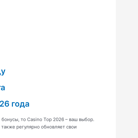
ду
та
26 года
онусы, то Casino Top 2026 – ваш выбор.
а также регулярно обновляет свои