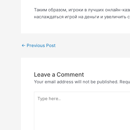
Таким образом, игроки в лучших онлайн-каз
наслаждаться игрой на деньги и увеличить 
←
Previous Post
Leave a Comment
Your email address will not be published.
Requ
Type
here..