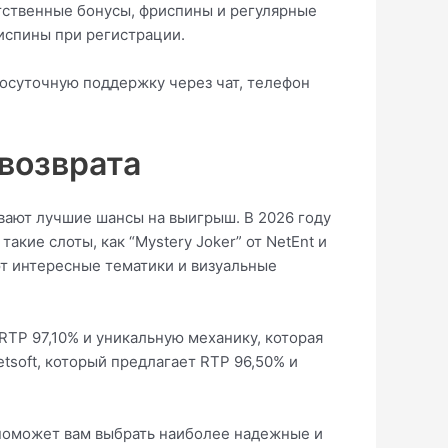
тственные бонусы, фриспины и регулярные
испины при регистрации.
лосуточную поддержку через чат, телефон
возврата
вают лучшие шансы на выигрыш. В 2026 году
акие слоты, как “Mystery Joker” от NetEnt и
ают интересные тематики и визуальные
RTP 97,10% и уникальную механику, которая
etsoft, который предлагает RTP 96,50% и
о поможет вам выбрать наиболее надежные и