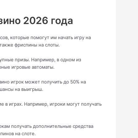
зино 2026 года
ов, которые помогут им начать игру на
 также фриспины на слоты.
рупные призы. Например, в одном из
ярные игровые автоматы.
зино игрок может получить до 50% на
 шансы на выигрыш.
е в играх. Например, игроки могут получать
рокам получать дополнительные средства
пинов на слоте.