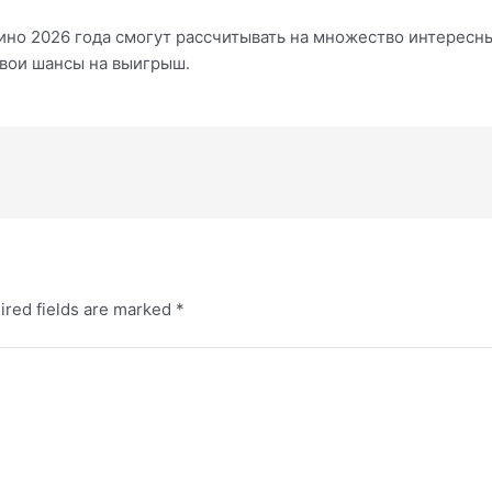
ино 2026 года смогут рассчитывать на множество интересн
свои шансы на выигрыш.
ired fields are marked
*