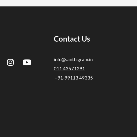
Contact Us
I
Y
info@santhigram.in
n
o
011 43571291
s
u
+91-99113 49335
t
t
a
u
g
b
r
e
a
m