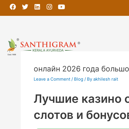
Skip
Post
F
T
L
I
Y
to
navigation
a
w
i
n
o
content
c
i
n
s
u
e
t
k
t
t
b
t
e
a
u
o
e
d
g
b
o
r
i
r
e
k
n
a
m
онлайн 2026 года большо
Leave a Comment
/
Blog
/ By
akhilesh rait
Лучшие казино 
слотов и бонусо