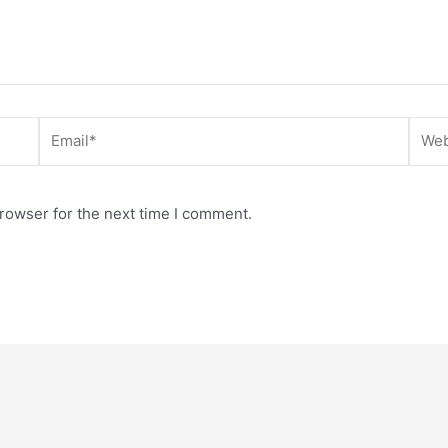
Email*
Webs
rowser for the next time I comment.